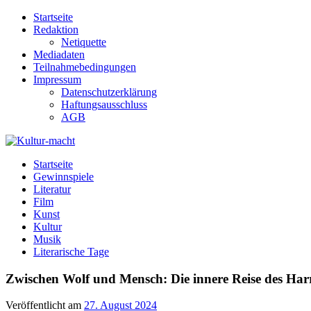
Zum
Startseite
Inhalt
Redaktion
springen
Netiquette
Mediadaten
Teilnahmebedingungen
Impressum
Datenschutzerklärung
Haftungsausschluss
AGB
Kultur-macht
Magazin für Kunst, Literatur, Kultur, Film & Musik
Startseite
Gewinnspiele
Literatur
Film
Kunst
Kultur
Musik
Literarische Tage
Zwischen Wolf und Mensch: Die innere Reise des Har
Veröffentlicht am
27. August 2024