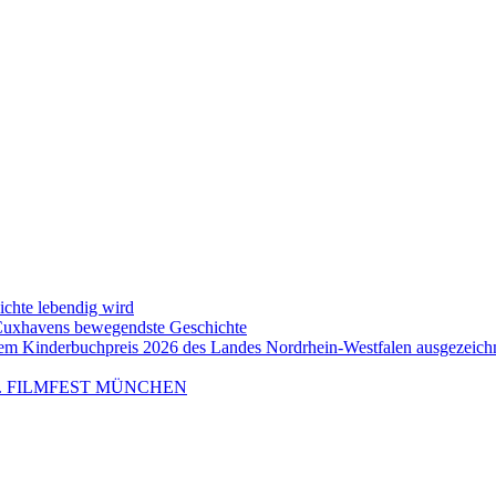
ichte lebendig wird
 Cuxhavens bewegendste Geschichte
em Kinderbuchpreis 2026 des Landes Nordrhein-Westfalen ausgezeich
m 43. FILMFEST MÜNCHEN