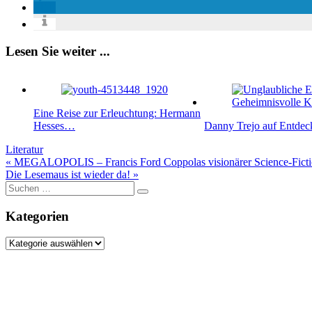
Lesen Sie weiter ...
Eine Reise zur Erleuchtung: Hermann
Hesses…
Danny Trejo auf Entde
Literatur
Beitragsnavigation
« MEGALOPOLIS – Francis Ford Coppolas visionärer Science-Ficti
Die Lesemaus ist wieder da! »
Suche
nach:
Kategorien
Kategorien