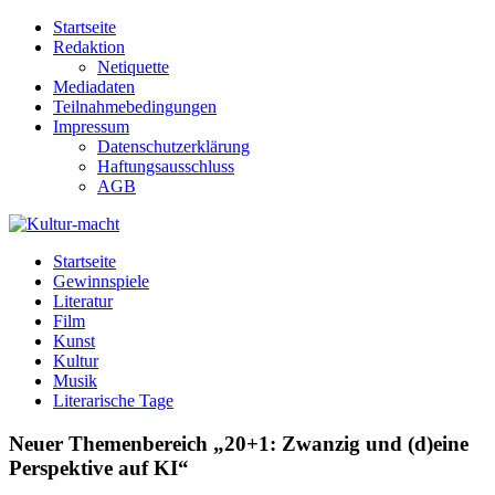
Zum
Startseite
Inhalt
Redaktion
springen
Netiquette
Mediadaten
Teilnahmebedingungen
Impressum
Datenschutzerklärung
Haftungsausschluss
AGB
Kultur-macht
Magazin für Kunst, Literatur, Kultur, Film & Musik
Startseite
Gewinnspiele
Literatur
Film
Kunst
Kultur
Musik
Literarische Tage
Neuer Themenbereich „20+1: Zwanzig und (d)eine
Perspektive auf KI“