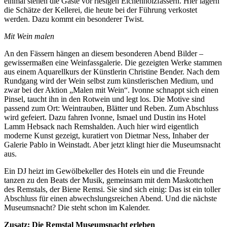
einmal stehen die Gäste vor riesigen Eichenholzfässern. Hier lagern
die Schätze der Kellerei, die heute bei der Führung verkostet
werden. Dazu kommt ein besonderer Twist.
Mit Wein malen
An den Fässern hängen an diesem besonderen Abend Bilder –
gewissermaßen eine Weinfassgalerie. Die gezeigten Werke stammen
aus einem Aquarellkurs der Künstlerin Christine Bender. Nach dem
Rundgang wird der Wein selbst zum künstlerischen Medium, und
zwar bei der Aktion „Malen mit Wein“. Ivonne schnappt sich einen
Pinsel, taucht ihn in den Rotwein und legt los. Die Motive sind
passend zum Ort: Weintrauben, Blätter und Reben. Zum Abschluss
wird gefeiert. Dazu fahren Ivonne, Ismael und Dustin ins Hotel
Lamm Hebsack nach Remshalden. Auch hier wird eigentlich
moderne Kunst gezeigt, kuratiert von Dietmar Ness, Inhaber der
Galerie Pablo in Weinstadt. Aber jetzt klingt hier die Museumsnacht
aus.
Ein DJ heizt im Gewölbekeller des Hotels ein und die Freunde
tanzen zu den Beats der Musik, gemeinsam mit dem Maskottchen
des Remstals, der Biene Remsi. Sie sind sich einig: Das ist ein toller
Abschluss für einen abwechslungsreichen Abend. Und die nächste
Museumsnacht? Die steht schon im Kalender.
Zusatz: Die Remstal Museumsnacht erleben