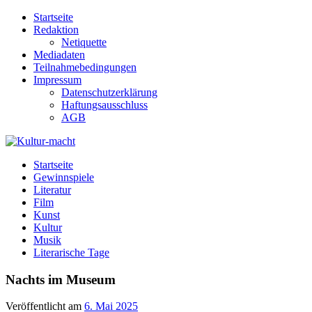
Zum
Startseite
Inhalt
Redaktion
springen
Netiquette
Mediadaten
Teilnahmebedingungen
Impressum
Datenschutzerklärung
Haftungsausschluss
AGB
Kultur-macht
Magazin für Kunst, Literatur, Kultur, Film & Musik
Startseite
Gewinnspiele
Literatur
Film
Kunst
Kultur
Musik
Literarische Tage
Nachts im Museum
Veröffentlicht am
6. Mai 2025