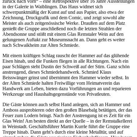
zurück nach vorn“ – eine Retrospektive über 16 Jahre Ausstellungen
in der Galerie in Waiblingen. Das Haus widmet sich
schwerpunktmäßig der Kunst auf und aus Papier, also etwa der
Zeichnung, Druckgrafik und dem Comic, und zeigt sowohl alte
Meister als auch zeitgenössische Werke. Draußen auf dem Platz
genießt die Gruppe anschließend noch die letzten Strahlen der
Abendsonne und stößt mit einem Glas Remstaler Wein auf den
gelungenen Auftakt zur Museumsnacht an. Dann geht es weiter
nach Schwaikheim zur Alten Schmiede.
Mit einem kräftigen Schlag rauscht der Hammer auf das glühende
Eisen hinab, und die Funken fliegen in alle Richtungen. Nach ein
paar Schlägen steht Dustin der Schweiß auf der Stirn. Ganz schön
anstrengend, dieses Schmiedehandwerk. Schmied Klaus
Beisswänger grinst und übernimmt den Hammer wieder selbst. In
der Alten Schmiede halten Freiwillige vom Heimatverein das
Handwerk am Leben, bieten dazu Vorführungen an und reparieren
Werkzeuge und Haushaltsgegenstände von Privatleuten.
Die Gäste können auch selbst Hand anlegen, sich an Hammer und
Amboss ausprobieren oder den großen Blasebalg betätigen, der das
Feuer zum Lodern bringt. Nach der Anstrengung ist es Zeit für ein
Glas Wein! Am besten direkt an der Quelle – in der Remstalkellerei
in Weinstadt. Geschäftsführer Martin Kurrle führt die Gruppe eine
Treppe hinab. Dann geht’s durch eine kleine Metalltür, und auf