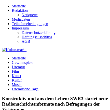
Zum
Startseite
Inhalt
Redaktion
springen
Netiquette
Mediadaten
Teilnahmebedingungen
Impressum
Datenschutzerklärung
Haftungsausschluss
AGB
Kultur-macht
Magazin für Kunst, Literatur, Kultur, Film & Musik
Startseite
Gewinnspiele
Literatur
Film
Kunst
Kultur
Musik
Literarische Tage
Konstruktiv und aus dem Leben: SWR3 startet neue
Radionachrichtenformate nach Befragungen der
Zielgruppe