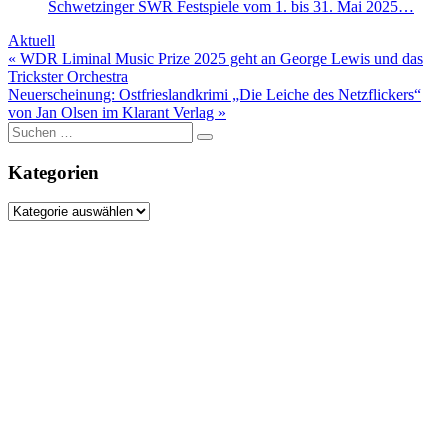
Schwetzinger SWR Festspiele vom 1. bis 31. Mai 2025…
Aktuell
Beitragsnavigation
« WDR Liminal Music Prize 2025 geht an George Lewis und das
Trickster Orchestra
Neuerscheinung: Ostfrieslandkrimi „Die Leiche des Netzflickers“
von Jan Olsen im Klarant Verlag »
Suche
nach:
Kategorien
Kategorien