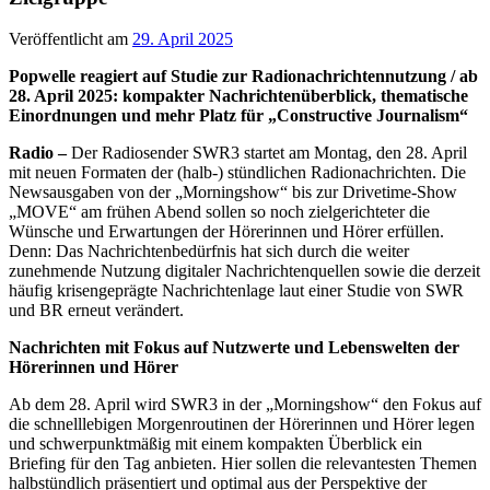
Veröffentlicht am
29. April 2025
Popwelle reagiert auf Studie zur Radionachrichtennutzung / ab
28. April 2025: kompakter Nachrichtenüberblick, thematische
Einordnungen und mehr Platz für „Constructive Journalism“
Radio –
Der Radiosender SWR3 startet am Montag, den 28. April
mit neuen Formaten der (halb-) stündlichen Radionachrichten. Die
Newsausgaben von der „Morningshow“ bis zur Drivetime-Show
„MOVE“ am frühen Abend sollen so noch zielgerichteter die
Wünsche und Erwartungen der Hörerinnen und Hörer erfüllen.
Denn: Das Nachrichtenbedürfnis hat sich durch die weiter
zunehmende Nutzung digitaler Nachrichtenquellen sowie die derzeit
häufig krisengeprägte Nachrichtenlage laut einer Studie von SWR
und BR erneut verändert.
Nachrichten mit Fokus auf Nutzwerte und Lebenswelten der
Hörerinnen und Hörer
Ab dem 28. April wird SWR3 in der „Morningshow“ den Fokus auf
die schnelllebigen Morgenroutinen der Hörerinnen und Hörer legen
und schwerpunktmäßig mit einem kompakten Überblick ein
Briefing für den Tag anbieten. Hier sollen die relevantesten Themen
halbstündlich präsentiert und optimal aus der Perspektive der