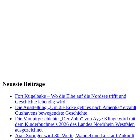
Neueste Beiträge
Fort Kugelbake – Wo die Elbe auf die Nordsee trifft und
Geschichte lebendig wird
Die Ausstellung „Um die Ecke geht es nach Amerika“ erzählt
Cuxhavens bewegendste Geschichte
Die Vampirgeschichte „Der Zahn“ von Ayşe Klinge wird mit
dem Kinderbuchpreis 2026 des Landes Nordrhein-Westfalen
ausgezeichnet
Axel Springer wird 80: Werte, Wandel und Lust auf Zukunft