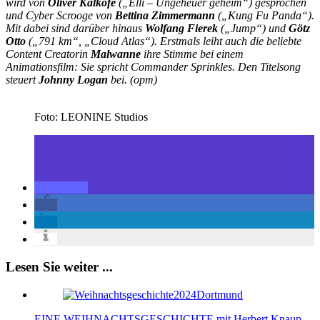
wird von
Oliver Kalkofe
(„Elli – Ungeheuer geheim“) gesprochen
und Cyber Scrooge von
Bettina Zimmermann
(„Kung Fu Panda“).
Mit dabei sind darüber hinaus
Wolfang Fierek
(„Jump“) und
Götz
Otto
(„791 km“, „Cloud Atlas“). Erstmals leiht auch die beliebte
Content Creatorin
Malwanne
ihre Stimme bei einem
Animationsfilm: Sie spricht Commander Sprinkles. Den Titelsong
steuert
Johnny Logan
bei. (opm)
Foto: LEONINE Studios
Lesen Sie weiter ...
EINE WEIHNACHTSGESCHICHTE mit Herbert Knaup