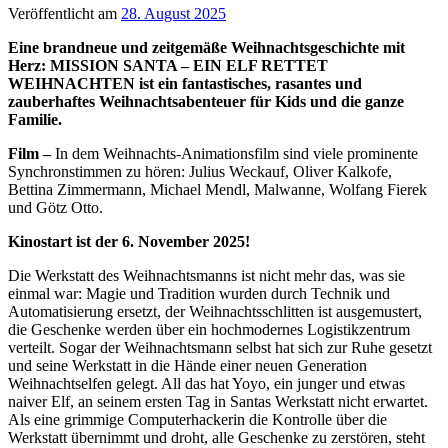
Veröffentlicht am
28. August 2025
Eine brandneue und zeitgemäße Weihnachtsgeschichte mit
Herz: MISSION SANTA – EIN ELF RETTET
WEIHNACHTEN ist ein fantastisches, rasantes und
zauberhaftes Weihnachtsabenteuer für Kids und die ganze
Familie.
Film –
In dem Weihnachts-Animationsfilm sind viele prominente
Synchronstimmen zu hören: Julius Weckauf, Oliver Kalkofe,
Bettina Zimmermann, Michael Mendl, Malwanne, Wolfang Fierek
und Götz Otto.
Kinostart ist der 6. November 2025!
Die Werkstatt des Weihnachtsmanns ist nicht mehr das, was sie
einmal war: Magie und Tradition wurden durch Technik und
Automatisierung ersetzt, der Weihnachtsschlitten ist ausgemustert,
die Geschenke werden über ein hochmodernes Logistikzentrum
verteilt. Sogar der Weihnachtsmann selbst hat sich zur Ruhe gesetzt
und seine Werkstatt in die Hände einer neuen Generation
Weihnachtselfen gelegt. All das hat Yoyo, ein junger und etwas
naiver Elf, an seinem ersten Tag in Santas Werkstatt nicht erwartet.
Als eine grimmige Computerhackerin die Kontrolle über die
Werkstatt übernimmt und droht, alle Geschenke zu zerstören, steht