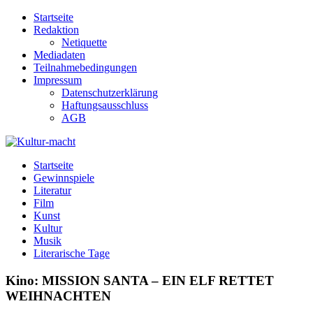
Zum
Startseite
Inhalt
Redaktion
springen
Netiquette
Mediadaten
Teilnahmebedingungen
Impressum
Datenschutzerklärung
Haftungsausschluss
AGB
Kultur-macht
Magazin für Kunst, Literatur, Kultur, Film & Musik
Startseite
Gewinnspiele
Literatur
Film
Kunst
Kultur
Musik
Literarische Tage
Kino: MISSION SANTA – EIN ELF RETTET
WEIHNACHTEN