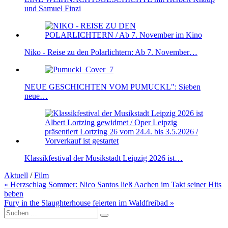
und Samuel Finzi
Niko - Reise zu den Polarlichtern: Ab 7. November…
NEUE GESCHICHTEN VOM PUMUCKL": Sieben
neue…
Klassikfestival der Musikstadt Leipzig 2026 ist…
Aktuell
/
Film
Beitragsnavigation
« Herzschlag Sommer: Nico Santos ließ Aachen im Takt seiner Hits
beben
Fury in the Slaughterhouse feierten im Waldfreibad »
Suche
nach: