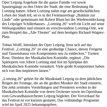
Oper Leipzig Angebote für die ganze Familie vor sowie
Spaziergänge zu den Orten der Stadt, die eine Bedeutung für
Lortzing hatten: Albert Lortzing nahm rege am gesellschaftlichen
Leben der Stadt teil, sei es in der Freimaurerloge „Balduin zur
Linde“ oder gemeinsam mit Robert Blum bei der Wiederentdeckung
des Leipziger Schillerhauses. „Lortzing 26“ wirft ein Licht auf seine
Wirkungsstätten und erinnert an verschwundene Lortzing-Orte, wie
zum Beispiel das „Alte Theater“ auf dem heutigen Richard-Wagner-
Platz.
Tobias Wolff, Intendant der Oper Leipzig, freut sich auf das
Festival: „Lortzing 26″ ist eine großartige Chance, diesen Freigeist
und Tausendsassa von Komponisten neu zu entdecken.“ Torsten
Rose, Direktor der Musikalischen Komödie, ergänzt: „Die
Spielopern von Albert Lortzing sind fest im Spielplan der
Musikalischen Komödie verankert. Viele große Komponisten haben
sich von ihm inspirieren lassen.“
„Lortzing 26“ gehört für die Musikstadt Leipzig zu dem jährlichen
Reigen der Festtage, die an die großen Musiker der Stadt erinnern.
Die zehn zentralen Vorstellungen und Premieren werden in der
Musikalischen Komödie von deren Orchester sowie im Opernhaus
vom Gewandhausorchester Leipzig begleitet. Der Vorverkauf für
das Festival ist vor kurzem gestartet. Das vollständige Programm
wird im April 2025 bekanntgegeben.