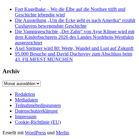
Fort Kugelbake – Wo die Elbe auf die Nordsee trifft und
Geschichte lebendig wird
Die Ausstellung „Um die Ecke geht es nach Amerika“ erzählt
Cuxhavens bewegendste Geschichte
Die Vampirgeschichte „Der Zahn“ von Ayşe Klinge wird mit
dem Kinderbuchpreis 2026 des Landes Nordrhein-Westfalen
ausgezeichnet
Axel Springer wird 80: Werte, Wandel und Lust auf Zukunft
95.000 Besuche und David Duchovny zum Abschluss beim
43. FILMFEST MÜNCHEN
Archiv
Archiv
Redaktion
Mediadaten
Teilnahmebedingungen
Datenschutzerklärung
Impressum
Cookie-Richtlinie (EU)
Erstellt mit
WordPress
und
Merlin
.