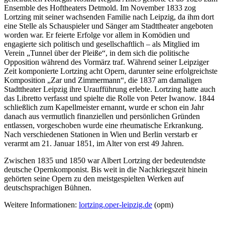
Ensemble des Hoftheaters Detmold. Im November 1833 zog
Lortzing mit seiner wachsenden Familie nach Leipzig, da ihm dort
eine Stelle als Schauspieler und Sänger am Stadttheater angeboten
worden war. Er feierte Erfolge vor allem in Komödien und
engagierte sich politisch und gesellschaftlich – als Mitglied im
Verein „Tunnel über der Pleiße“, in dem sich die politische
Opposition während des Vormärz traf. Während seiner Leipziger
Zeit komponierte Lortzing acht Opern, darunter seine erfolgreichste
Komposition „Zar und Zimmermann“, die 1837 am damaligen
Stadttheater Leipzig ihre Uraufführung erlebte. Lortzing hatte auch
das Libretto verfasst und spielte die Rolle von Peter Iwanow. 1844
schließlich zum Kapellmeister ernannt, wurde er schon ein Jahr
danach aus vermutlich finanziellen und persönlichen Gründen
entlassen, vorgeschoben wurde eine rheumatische Erkrankung.
Nach verschiedenen Stationen in Wien und Berlin verstarb er
verarmt am 21. Januar 1851, im Alter von erst 49 Jahren.
Zwischen 1835 und 1850 war Albert Lortzing der bedeutendste
deutsche Opernkomponist. Bis weit in die Nachkriegszeit hinein
gehörten seine Opern zu den meistgespielten Werken auf
deutschsprachigen Bühnen.
Weitere Informationen:
lortzing.oper-leipzig.de
(opm)