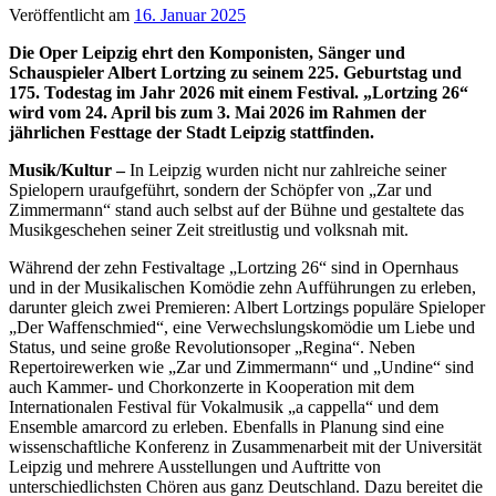
Veröffentlicht am
16. Januar 2025
Die Oper Leipzig ehrt den Komponisten, Sänger und
Schauspieler Albert Lortzing zu seinem 225. Geburtstag und
175. Todestag im Jahr 2026 mit einem Festival. „Lortzing 26“
wird vom 24. April bis zum 3. Mai 2026 im Rahmen der
jährlichen Festtage der Stadt Leipzig stattfinden.
Musik/Kultur –
In Leipzig wurden nicht nur zahlreiche seiner
Spielopern uraufgeführt, sondern der Schöpfer von „Zar und
Zimmermann“ stand auch selbst auf der Bühne und gestaltete das
Musikgeschehen seiner Zeit streitlustig und volksnah mit.
Während der zehn Festivaltage „Lortzing 26“ sind in Opernhaus
und in der Musikalischen Komödie zehn Aufführungen zu erleben,
darunter gleich zwei Premieren: Albert Lortzings populäre Spieloper
„Der Waffenschmied“, eine Verwechslungskomödie um Liebe und
Status, und seine große Revolutionsoper „Regina“. Neben
Repertoirewerken wie „Zar und Zimmermann“ und „Undine“ sind
auch Kammer- und Chorkonzerte in Kooperation mit dem
Internationalen Festival für Vokalmusik „a cappella“ und dem
Ensemble amarcord zu erleben. Ebenfalls in Planung sind eine
wissenschaftliche Konferenz in Zusammenarbeit mit der Universität
Leipzig und mehrere Ausstellungen und Auftritte von
unterschiedlichsten Chören aus ganz Deutschland. Dazu bereitet die