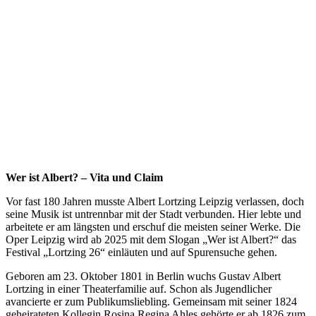
Wer ist Albert? – Vita und Claim
Vor fast 180 Jahren musste Albert Lortzing Leipzig verlassen, doch
seine Musik ist untrennbar mit der Stadt verbunden. Hier lebte und
arbeitete er am längsten und erschuf die meisten seiner Werke. Die
Oper Leipzig wird ab 2025 mit dem Slogan „Wer ist Albert?“ das
Festival „Lortzing 26“ einläuten und auf Spurensuche gehen.
Geboren am 23. Oktober 1801 in Berlin wuchs Gustav Albert
Lortzing in einer Theaterfamilie auf. Schon als Jugendlicher
avancierte er zum Publikumsliebling. Gemeinsam mit seiner 1824
geheirateten Kollegin Rosina Regina Ahles gehörte er ab 1826 zum