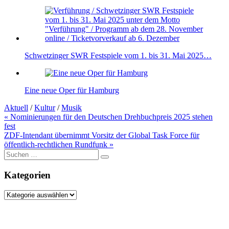
Schwetzinger SWR Festspiele vom 1. bis 31. Mai 2025…
Eine neue Oper für Hamburg
Aktuell
/
Kultur
/
Musik
Beitragsnavigation
« Nominierungen für den Deutschen Drehbuchpreis 2025 stehen
fest
ZDF-Intendant übernimmt Vorsitz der Global Task Force für
öffentlich-rechtlichen Rundfunk »
Suche
nach:
Kategorien
Kategorien