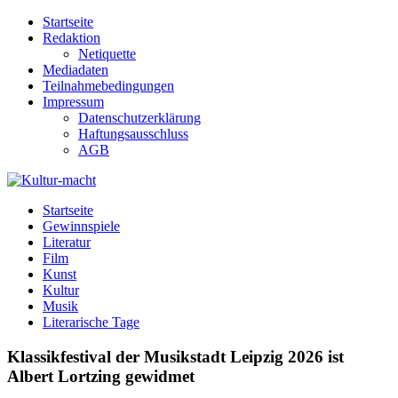
Zum
Startseite
Inhalt
Redaktion
springen
Netiquette
Mediadaten
Teilnahmebedingungen
Impressum
Datenschutzerklärung
Haftungsausschluss
AGB
Kultur-macht
Magazin für Kunst, Literatur, Kultur, Film & Musik
Startseite
Gewinnspiele
Literatur
Film
Kunst
Kultur
Musik
Literarische Tage
Klassikfestival der Musikstadt Leipzig 2026 ist
Albert Lortzing gewidmet