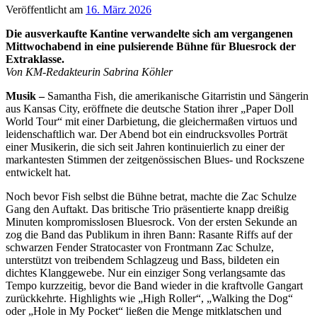
Veröffentlicht am
16. März 2026
Die ausverkaufte Kantine verwandelte sich am vergangenen
Mittwochabend in eine pulsierende Bühne für Bluesrock der
Extraklasse.
Von KM-Redakteurin Sabrina Köhler
Musik –
Samantha Fish, die amerikanische Gitarristin und Sängerin
aus Kansas City, eröffnete die deutsche Station ihrer „Paper Doll
World Tour“ mit einer Darbietung, die gleichermaßen virtuos und
leidenschaftlich war. Der Abend bot ein eindrucksvolles Porträt
einer Musikerin, die sich seit Jahren kontinuierlich zu einer der
markantesten Stimmen der zeitgenössischen Blues- und Rockszene
entwickelt hat.
Noch bevor Fish selbst die Bühne betrat, machte die Zac Schulze
Gang den Auftakt. Das britische Trio präsentierte knapp dreißig
Minuten kompromisslosen Bluesrock. Von der ersten Sekunde an
zog die Band das Publikum in ihren Bann: Rasante Riffs auf der
schwarzen Fender Stratocaster von Frontmann Zac Schulze,
unterstützt von treibendem Schlagzeug und Bass, bildeten ein
dichtes Klanggewebe. Nur ein einziger Song verlangsamte das
Tempo kurzzeitig, bevor die Band wieder in die kraftvolle Gangart
zurückkehrte. Highlights wie „High Roller“, „Walking the Dog“
oder „Hole in My Pocket“ ließen die Menge mitklatschen und