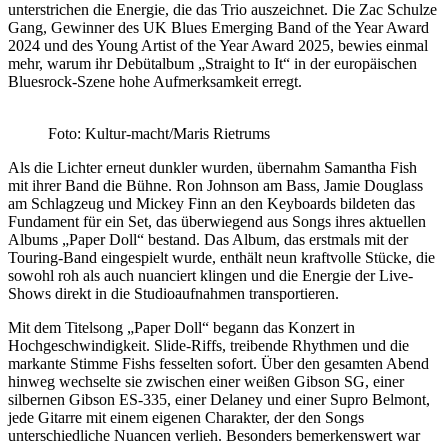
unterstrichen die Energie, die das Trio auszeichnet. Die Zac Schulze
Gang, Gewinner des UK Blues Emerging Band of the Year Award
2024 und des Young Artist of the Year Award 2025, bewies einmal
mehr, warum ihr Debütalbum „Straight to It“ in der europäischen
Bluesrock-Szene hohe Aufmerksamkeit erregt.
Foto: Kultur-macht/Maris Rietrums
Als die Lichter erneut dunkler wurden, übernahm Samantha Fish
mit ihrer Band die Bühne. Ron Johnson am Bass, Jamie Douglass
am Schlagzeug und Mickey Finn an den Keyboards bildeten das
Fundament für ein Set, das überwiegend aus Songs ihres aktuellen
Albums „Paper Doll“ bestand. Das Album, das erstmals mit der
Touring-Band eingespielt wurde, enthält neun kraftvolle Stücke, die
sowohl roh als auch nuanciert klingen und die Energie der Live-
Shows direkt in die Studioaufnahmen transportieren.
Mit dem Titelsong „Paper Doll“ begann das Konzert in
Hochgeschwindigkeit. Slide-Riffs, treibende Rhythmen und die
markante Stimme Fishs fesselten sofort. Über den gesamten Abend
hinweg wechselte sie zwischen einer weißen Gibson SG, einer
silbernen Gibson ES-335, einer Delaney und einer Supro Belmont,
jede Gitarre mit einem eigenen Charakter, der den Songs
unterschiedliche Nuancen verlieh. Besonders bemerkenswert war