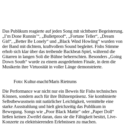
Das Publikum reagierte auf jeden Song mit sichtbarer Begeisterung.
„I’m Done Runnin’“, „Bulletproof“, „Fortune Teller“, „Dream
Girl“, „Better Be Lonely“ und „Black Wind Howling“ wurden von
der Band mit dichtem, kraftvollem Sound begleitet. Fishs Stimme
erhob sich klar über das treibende Backbeat-Spiel, während die
Gitarren in langen Soli die Bühne beherrschten. Besonders „Going
Down South“ wurde zu einem ausgedehnten Finale, in dem die
Musikerin ihre Virtuosität in voller Länge demonstrierte.
Foto: Kultur-macht/Maris Rietrums
Die Performance war nicht nur ein Beweis für Fishs technisches
Können, sondern auch für ihre Bühnenpräsenz. Sie kombinierte
Selbstbewusstsein mit natürlicher Leichtigkeit, vermittelte eine
starke Ausstrahlung und hielt gleichzeitig das Publikum in
Bewegung. Songs wie „Poor Black Mattie“ oder „Paper Doll“
ließen keinen Zweifel daran, dass sie die Fähigkeit besitzt, Live-
Konzerte zu elektrisierenden Erlebnissen zu machen.