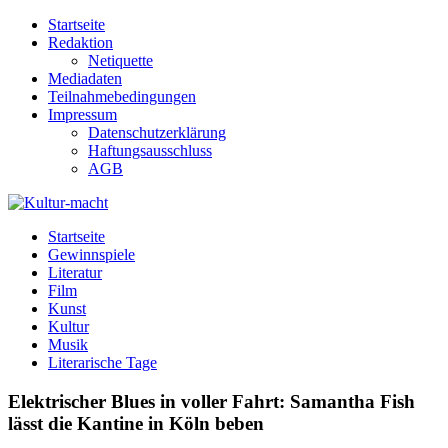
Zum
Startseite
Inhalt
Redaktion
springen
Netiquette
Mediadaten
Teilnahmebedingungen
Impressum
Datenschutzerklärung
Haftungsausschluss
AGB
Kultur-macht
Magazin für Kunst, Literatur, Kultur, Film & Musik
Startseite
Gewinnspiele
Literatur
Film
Kunst
Kultur
Musik
Literarische Tage
Elektrischer Blues in voller Fahrt: Samantha Fish
lässt die Kantine in Köln beben