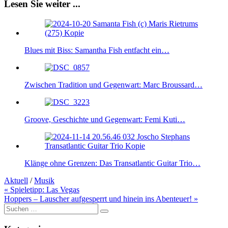
Lesen Sie weiter ...
Blues mit Biss: Samantha Fish entfacht ein…
Zwischen Tradition und Gegenwart: Marc Broussard…
Groove, Geschichte und Gegenwart: Femi Kuti…
Klänge ohne Grenzen: Das Transatlantic Guitar Trio…
Aktuell
/
Musik
Beitragsnavigation
« Spieletipp: Las Vegas
Hoppers – Lauscher aufgesperrt und hinein ins Abenteuer! »
Suche
nach: