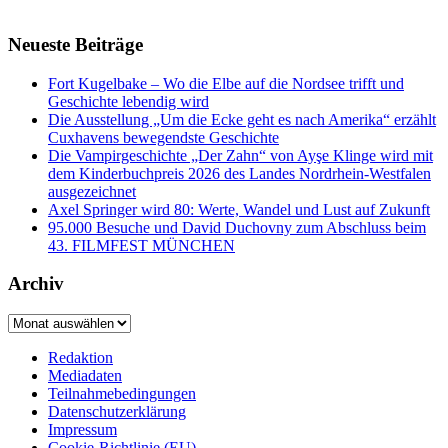
Neueste Beiträge
Fort Kugelbake – Wo die Elbe auf die Nordsee trifft und
Geschichte lebendig wird
Die Ausstellung „Um die Ecke geht es nach Amerika“ erzählt
Cuxhavens bewegendste Geschichte
Die Vampirgeschichte „Der Zahn“ von Ayşe Klinge wird mit
dem Kinderbuchpreis 2026 des Landes Nordrhein-Westfalen
ausgezeichnet
Axel Springer wird 80: Werte, Wandel und Lust auf Zukunft
95.000 Besuche und David Duchovny zum Abschluss beim
43. FILMFEST MÜNCHEN
Archiv
Archiv
Redaktion
Mediadaten
Teilnahmebedingungen
Datenschutzerklärung
Impressum
Cookie-Richtlinie (EU)