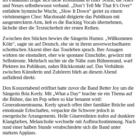
und Neues selbstbewusst verband. „Don’t Tell Me That It’s Over“
entfaltete hymnische Wucht, „Slow It Down“ geriet zu einem
vielstimmigen Chor: Macdonald dirigierte das Publikum mit
ausgestrecktem Arm, ließ es die Backing Vocals übernehmen,
lächelte über die Textsicherheit der ersten Reihen.
Zwischen den Stücken bewies die Sängerin Humor. „Willkommen
Köln“, sagte sie auf Deutsch, ehe sie in ihrem unverwechselbaren
schottischen Akzent über das Tourleben sprach. Ihre Ansagen
wirkten nie einstudiert, eher wie spontane Einschübe, gewürzt mit
Selbstironie. Mehrfach suchte sie die Nähe zum Bühnenrand, warf
Plektren ins Publikum, nahm Blickkontakt auf. Das Verhältnis
zwischen Künstlerin und Zuhörern blieb an diesem Abend
auffallend direkt.
Den Konzertabend eröffnet hatte zuvor die Band Better Joy um die
Sängerin Bria Keely. Mit „What a Day“ brachte sie ein Thema auf
die Bühne, das im Pop selten so klar benannt wird:
Generationentrauma. Keely sprach offen über familiäre Brüche und
emotionale Erbschaften, verpackte die Schwere jedoch in
energetische Arrangements. Helle Gitarrenlinien trafen auf dunklere
Klangfarben, Melancholie wechselte mit Aufbruchsstimmung. Nach
rund einer halben Stunde verabschiedete sich die Band unter
starkem Applaus.