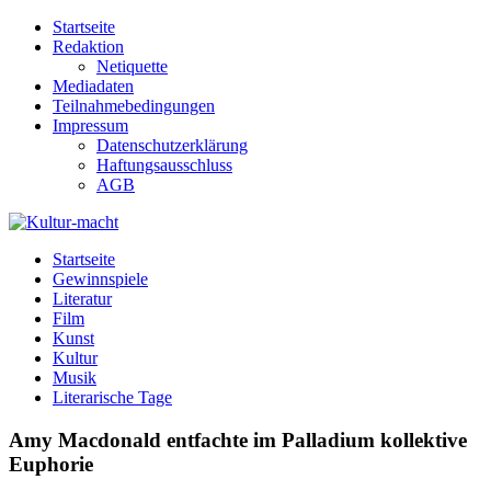
Zum
Startseite
Inhalt
Redaktion
springen
Netiquette
Mediadaten
Teilnahmebedingungen
Impressum
Datenschutzerklärung
Haftungsausschluss
AGB
Kultur-macht
Magazin für Kunst, Literatur, Kultur, Film & Musik
Startseite
Gewinnspiele
Literatur
Film
Kunst
Kultur
Musik
Literarische Tage
Amy Macdonald entfachte im Palladium kollektive
Euphorie