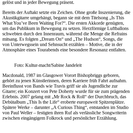
gelöst und in jeder Bewegung präsent.
Bereits der Auftakt setzte ein Zeichen. Ohne große Inszenierung, die
Akustikgitarre umgehängt, begann sie mit dem Titelsong „Is This
What You’ve Been Waiting For?“. Die ersten Akkorde genügten,
um das Publikum in Bewegung zu setzen. Herzförmige Luftballons
schwebten durch den Innenraum, während die Menge die Refrains
mitsang. Es folgten „Dream On“ und „The Hudson“, Songs, die
von Unterwegssein und Sehnsucht erzählen – Motive, die in der
Atmosphäre eines Tourabends eine besondere Resonanz entfalten.
Foto: Kultur-macht/Sabine Jandeleit
Macdonald, 1987 im Glasgower Vorort Bishopbriggs geboren,
gehört zu jenen Künstlerinnen, deren Karriere früh Fahrt aufnahm.
Beeinflusst von Bands wie Travis griff sie als Jugendliche zur
Gitarre; ein Konzert von Pete Doherty wurde für sie zum prägenden
Erlebnis. 2007 gelang mit „Mr Rock & Roll“ der Durchbruch, das
Debütalbum „This Is the Life“ eroberte europaweit Spitzenplätze.
Spätere Werke – darunter „A Curious Thing“, entstanden im Studio
von Paul Weller – festigten ihren Ruf als verlässliche Songwriterin
zwischen eingängigem Folkrock und persönlicher Erzählung.