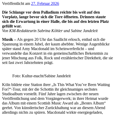
Veröffentlicht am
27. Februar 2026
Die Schlange vor dem Palladium reichte bis weit auf den
Vorplatz, lange bevor sich die Tore öffneten. Drinnen staute
sich die Erwartung in einer Halle, die bis auf den letzten Platz
gefüllt war.
Von KM-Redakteurin Sabrina Köhler und Sabine Jandeleit
Musik –
Als gegen 20 Uhr das Saallicht erlosch, entlud sich die
Spannung in einem Jubel, der kaum abebbte. Wenige Augenblicke
später stand Amy Macdonald im Scheinwerferlicht – und
verwandelte das Konzert in ein gemeinschaftliches Bekenntnis zu
jener Mischung aus Folk, Rock und erzählerischer Direktheit, die sie
seit fast zwei Jahrzehnten prägt.
Foto: Kultur-macht/Sabine Jandeleit
Köln bildete eine Station ihrer „Is This What You’ve Been Waiting
For?“-Tour, mit der die Schottin ihr gleichnamiges sechstes
Studioalbum vorstellt. Fünf Jahre lagen zwischen der neuen
Veröffentlichung und dem Vorgängerwerk; in ihrer Heimat wurde
das Album mit einem Scottish Music Award als „Bestes Album“
geehrt. Von künstlerischer Zurückhaltung war an diesem Abend
allerdings nichts zu spüren. Macdonald wirkte energiegeladen,