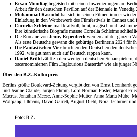
Ersan Mondtag
begeistert mit seinen Inszenierungen am Berl
Arbeit für den deutschen Pavillon auf der Biennale in Venedig 
Mohammad Rasoulof
hat sich in seinen Filmen immer wieder
Einladung in den Wettbewerb des Filmfestivals in Cannes und 
Cornelia Schleime
malt kraftvoll, bunt, magisch und fast imme
Ihre künstlerische Biografie musste Cornelia Schleime schließl
Die Romane von
Jenny Erpenbeck
werden auf der ganzen We
Als erste Deutsche gewann die gebürtige Berlinerin 2024 für i
Die Fantastischen Vier
brachten den Deutschen den deutschen
1992, wie gut man auch auf Deutsch rappen kann.
Daniel Brühl
zählt zu den wenigen deutschen Schauspielern, d
oscarnominierten Film „Inglourious Basterds“ wie als junger 
Über den B.Z.-Kulturpreis
Berlins größte Boulevard-Zeitung vergibt den von Ernst Leonhardt ge
und Jeanne-Claude, Jürgen Flimm, Lord Norman Foster, Margot Fried
Macras, Jonathan Meese, Anne-Sophie Mutter, Anna Maria Mühe, Mar
Wolfgang Tillmans, David Garrett, August Diehl, Nora Tschirner u
Foto: B.Z.