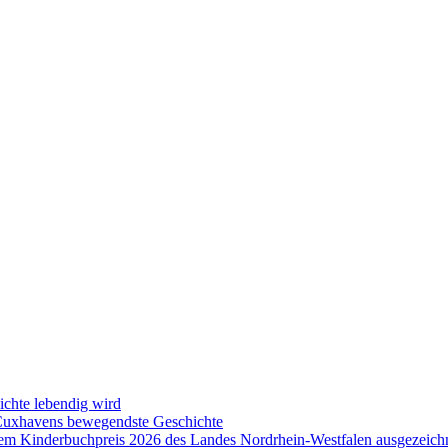
ichte lebendig wird
 Cuxhavens bewegendste Geschichte
em Kinderbuchpreis 2026 des Landes Nordrhein-Westfalen ausgezeich