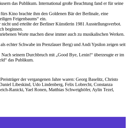
usern das Publikum. International große Beachtung fand er für seine
 fürs Kino brachte ihm den Goldenen Bär der Berlinale, eine
eiligen Feigenbaums“ ein.
 nicht und erteilte der Berliner Künstlerin 1981 Ausstellungsverbot.
ich beginnen.
schriebenen Worte machen diese immer auch zu musikalischen Werken.
ls echter Schwabe im Prenzlauer Berg) und Andi Ypsilon zeigen seit
ng. Nach seinem Durchbruch mit „Good Bye, Lenin!“ überzeugte er im
eld“ das Publikum.
Preisträger der vergangenen Jahre waren: Georg Baselitz, Christo
Daniel Libeskind, Udo Lindenberg, Felix Lobrecht, Constanza
ch-Ranicki, Yael Ronen, Matthias Schweighöfer, Aylin Tezel,