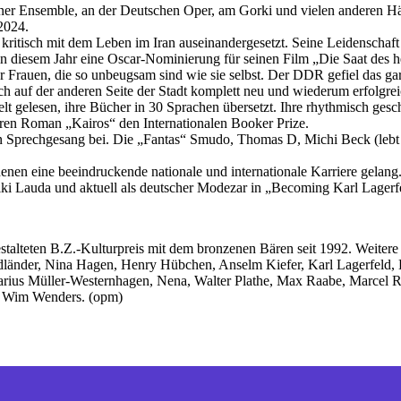
iner Ensemble, an der Deutschen Oper, am Gorki und vielen anderen Hä
2024.
 kritisch mit dem Leben im Iran auseinandergesetzt. Seine Leidenschaft
in diesem Jahr eine Oscar-Nominierung für seinen Film „Die Saat des h
r Frauen, die so unbeugsam sind wie sie selbst. Der DDR gefiel das gar
ich auf der anderen Seite der Stadt komplett neu und wiederum erfolgre
lt gelesen, ihre Bücher in 30 Sprachen übersetzt. Ihre rhythmisch ge
hren Roman „Kairos“ den Internationalen Booker Prize.
 Sprechgesang bei. Die „Fantas“ Smudo, Thomas D, Michi Beck (lebt a
enen eine beeindruckende nationale und internationale Karriere gela
Niki Lauda und aktuell als deutscher Modezar in „Becoming Karl Lagerf
stalteten B.Z.-Kulturpreis mit dem bronzenen Bären seit 1992. Weitere 
länder, Nina Hagen, Henry Hübchen, Anselm Kiefer, Karl Lagerfeld, 
ius Müller-Westernhagen, Nena, Walter Plathe, Max Raabe, Marcel Rei
nd Wim Wenders. (opm)