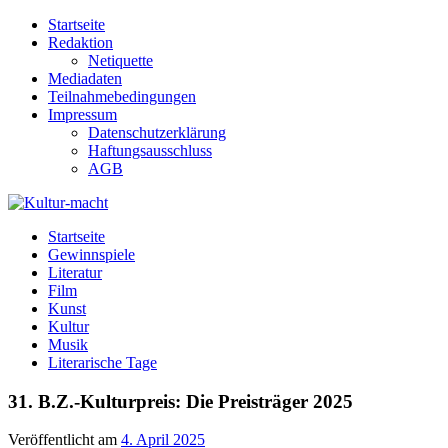
Zum
Startseite
Inhalt
Redaktion
springen
Netiquette
Mediadaten
Teilnahmebedingungen
Impressum
Datenschutzerklärung
Haftungsausschluss
AGB
Kultur-macht
Magazin für Kunst, Literatur, Kultur, Film & Musik
Startseite
Gewinnspiele
Literatur
Film
Kunst
Kultur
Musik
Literarische Tage
31. B.Z.-Kulturpreis: Die Preisträger 2025
Veröffentlicht am
4. April 2025