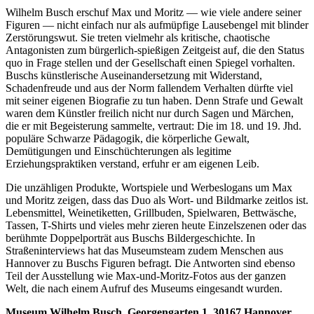
Wilhelm Busch erschuf Max und Moritz — wie viele andere seiner
Figuren — nicht einfach nur als aufmüpfige Lausebengel mit blinder
Zerstörungswut. Sie treten vielmehr als kritische, chaotische
Antagonisten zum bürgerlich-spießigen Zeitgeist auf, die den Status
quo in Frage stellen und der Gesellschaft einen Spiegel vorhalten.
Buschs künstlerische Auseinandersetzung mit Widerstand,
Schadenfreude und aus der Norm fallendem Verhalten dürfte viel
mit seiner eigenen Biografie zu tun haben. Denn Strafe und Gewalt
waren dem Künstler freilich nicht nur durch Sagen und Märchen,
die er mit Begeisterung sammelte, vertraut: Die im 18. und 19. Jhd.
populäre Schwarze Pädagogik, die körperliche Gewalt,
Demütigungen und Einschüchterungen als legitime
Erziehungspraktiken verstand, erfuhr er am eigenen Leib.
Die unzähligen Produkte, Wortspiele und Werbeslogans um Max
und Moritz zeigen, dass das Duo als Wort- und Bildmarke zeitlos ist.
Lebensmittel, Weinetiketten, Grillbuden, Spielwaren, Bettwäsche,
Tassen, T-Shirts und vieles mehr zieren heute Einzelszenen oder das
berühmte Doppelporträt aus Buschs Bildergeschichte. In
Straßeninterviews hat das Museumsteam zudem Menschen aus
Hannover zu Buschs Figuren befragt. Die Antworten sind ebenso
Teil der Ausstellung wie Max-und-Moritz-Fotos aus der ganzen
Welt, die nach einem Aufruf des Museums eingesandt wurden.
Museum Wilhelm Busch, Georgengarten 1, 30167 Hannover