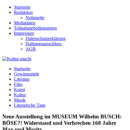
Zum
Startseite
Inhalt
Redaktion
springen
Netiquette
Mediadaten
Teilnahmebedingungen
Impressum
Datenschutzerklärung
Haftungsausschluss
AGB
Kultur-macht
Magazin für Kunst, Literatur, Kultur, Film & Musik
Startseite
Gewinnspiele
Literatur
Film
Kunst
Kultur
Musik
Literarische Tage
Neue Ausstellung im MUSEUM Wilhelm BUSCH:
BÖSE?! Widerstand und Verbrechen 160 Jahre
Max und Moritz