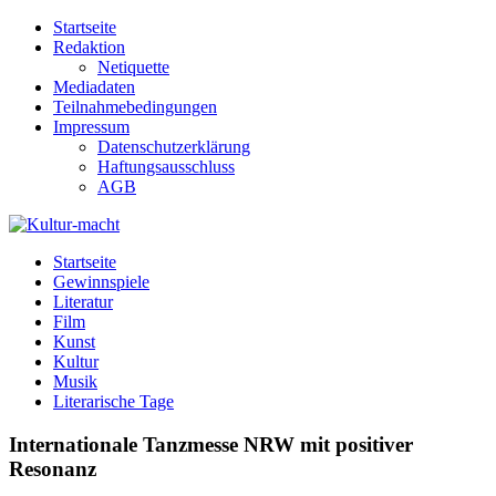
Zum
Startseite
Inhalt
Redaktion
springen
Netiquette
Mediadaten
Teilnahmebedingungen
Impressum
Datenschutzerklärung
Haftungsausschluss
AGB
Kultur-macht
Magazin für Kunst, Literatur, Kultur, Film & Musik
Startseite
Gewinnspiele
Literatur
Film
Kunst
Kultur
Musik
Literarische Tage
Internationale Tanzmesse NRW mit positiver
Resonanz