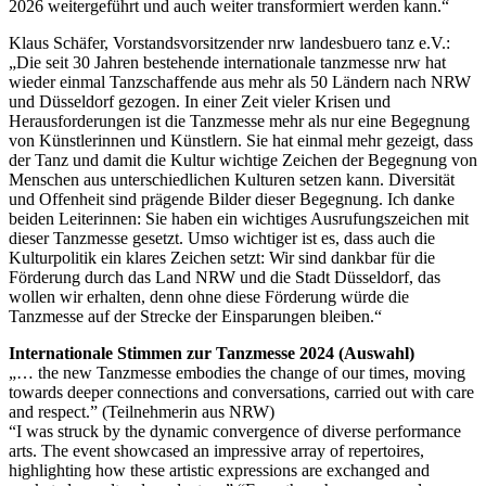
2026 weitergeführt und auch weiter transformiert werden kann.“
Klaus Schäfer, Vorstandsvorsitzender nrw landesbuero tanz e.V.:
„Die seit 30 Jahren bestehende internationale tanzmesse nrw hat
wieder einmal Tanzschaffende aus mehr als 50 Ländern nach NRW
und Düsseldorf gezogen. In einer Zeit vieler Krisen und
Herausforderungen ist die Tanzmesse mehr als nur eine Begegnung
von Künstlerinnen und Künstlern. Sie hat einmal mehr gezeigt, dass
der Tanz und damit die Kultur wichtige Zeichen der Begegnung von
Menschen aus unterschiedlichen Kulturen setzen kann. Diversität
und Offenheit sind prägende Bilder dieser Begegnung. Ich danke
beiden Leiterinnen: Sie haben ein wichtiges Ausrufungszeichen mit
dieser Tanzmesse gesetzt. Umso wichtiger ist es, dass auch die
Kulturpolitik ein klares Zeichen setzt: Wir sind dankbar für die
Förderung durch das Land NRW und die Stadt Düsseldorf, das
wollen wir erhalten, denn ohne diese Förderung würde die
Tanzmesse auf der Strecke der Einsparungen bleiben.“
Internationale Stimmen zur Tanzmesse 2024 (Auswahl)
„… the new Tanzmesse embodies the change of our times, moving
towards deeper connections and conversations, carried out with care
and respect.” (Teilnehmerin aus NRW)
“I was struck by the dynamic convergence of diverse performance
arts. The event showcased an impressive array of repertoires,
highlighting how these artistic expressions are exchanged and