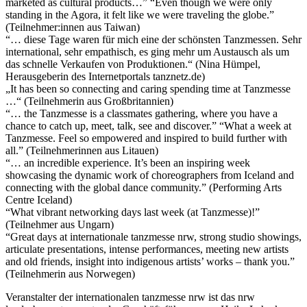
marketed as cultural products…” “Even though we were only
standing in the Agora, it felt like we were traveling the globe.”
(Teilnehmer:innen aus Taiwan)
“… diese Tage waren für mich eine der schönsten Tanzmessen. Sehr
international, sehr empathisch, es ging mehr um Austausch als um
das schnelle Verkaufen von Produktionen.“ (Nina Hümpel,
Herausgeberin des Internetportals tanznetz.de)
„It has been so connecting and caring spending time at Tanzmesse
…“ (Teilnehmerin aus Großbritannien)
“… the Tanzmesse is a classmates gathering, where you have a
chance to catch up, meet, talk, see and discover.” “What a week at
Tanzmesse. Feel so empowered and inspired to build further with
all.” (Teilnehmerinnen aus Litauen)
“… an incredible experience. It’s been an inspiring week
showcasing the dynamic work of choreographers from Iceland and
connecting with the global dance community.” (Performing Arts
Centre Iceland)
“What vibrant networking days last week (at Tanzmesse)!”
(Teilnehmer aus Ungarn)
“Great days at internationale tanzmesse nrw, strong studio showings,
articulate presentations, intense performances, meeting new artists
and old friends, insight into indigenous artists’ works – thank you.”
(Teilnehmerin aus Norwegen)
Veranstalter der internationalen tanzmesse nrw ist das nrw