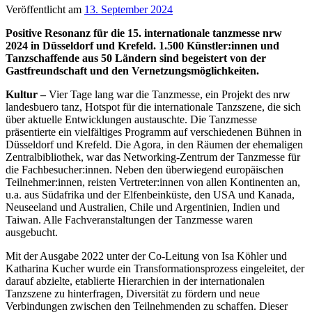
Veröffentlicht am
13. September 2024
Positive Resonanz für die 15. internationale tanzmesse nrw
2024 in Düsseldorf und Krefeld. 1.500 Künstler:innen und
Tanzschaffende aus 50 Ländern sind begeistert von der
Gastfreundschaft und den Vernetzungsmöglichkeiten.
Kultur –
Vier Tage lang war die Tanzmesse, ein Projekt des nrw
landesbuero tanz, Hotspot für die internationale Tanzszene, die sich
über aktuelle Entwicklungen austauschte. Die Tanzmesse
präsentierte ein vielfältiges Programm auf verschiedenen Bühnen in
Düsseldorf und Krefeld. Die Agora, in den Räumen der ehemaligen
Zentralbibliothek, war das Networking-Zentrum der Tanzmesse für
die Fachbesucher:innen. Neben den überwiegend europäischen
Teilnehmer:innen, reisten Vertreter:innen von allen Kontinenten an,
u.a. aus Südafrika und der Elfenbeinküste, den USA und Kanada,
Neuseeland und Australien, Chile und Argentinien, Indien und
Taiwan. Alle Fachveranstaltungen der Tanzmesse waren
ausgebucht.
Mit der Ausgabe 2022 unter der Co-Leitung von Isa Köhler und
Katharina Kucher wurde ein Transformationsprozess eingeleitet, der
darauf abzielte, etablierte Hierarchien in der internationalen
Tanzszene zu hinterfragen, Diversität zu fördern und neue
Verbindungen zwischen den Teilnehmenden zu schaffen. Dieser