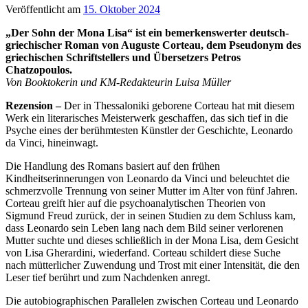
Veröffentlicht am
15. Oktober 2024
„Der Sohn der Mona Lisa“ ist ein bemerkenswerter deutsch-
griechischer Roman von Auguste Corteau, dem Pseudonym des
griechischen Schriftstellers und Übersetzers Petros
Chatzopoulos.
Von Booktokerin und KM-Redakteurin Luisa Müller
Rezension –
Der in Thessaloniki geborene Corteau hat mit diesem
Werk ein literarisches Meisterwerk geschaffen, das sich tief in die
Psyche eines der berühmtesten Künstler der Geschichte, Leonardo
da Vinci, hineinwagt.
Die Handlung des Romans basiert auf den frühen
Kindheitserinnerungen von Leonardo da Vinci und beleuchtet die
schmerzvolle Trennung von seiner Mutter im Alter von fünf Jahren.
Corteau greift hier auf die psychoanalytischen Theorien von
Sigmund Freud zurück, der in seinen Studien zu dem Schluss kam,
dass Leonardo sein Leben lang nach dem Bild seiner verlorenen
Mutter suchte und dieses schließlich in der Mona Lisa, dem Gesicht
von Lisa Gherardini, wiederfand. Corteau schildert diese Suche
nach mütterlicher Zuwendung und Trost mit einer Intensität, die den
Leser tief berührt und zum Nachdenken anregt.
Die autobiographischen Parallelen zwischen Corteau und Leonardo