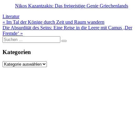
Nikos Kazantzakis: Das freigeistige Genie Griechenlands
Literatur
Beitragsnavigation
« Im Tal der Könige durch Zeit und Raum wandern
Die Absurdität des Seins: Eine Reise in die Leere mit Camus ‚Der
Fremde‘ »
Suche
nach:
Kategorien
Kategorien