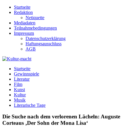
Zum
Startseite
Inhalt
Redaktion
springen
Netiquette
Mediadaten
Teilnahmebedingungen
Impressum
Datenschutzerklärung
Haftungsausschluss
AGB
Kultur-macht
Magazin für Kunst, Literatur, Kultur, Film & Musik
Startseite
Gewinnspiele
Literatur
Film
Kunst
Kultur
Musik
Literarische Tage
Die Suche nach dem verlorenen Lächeln: Auguste
Corteaus ‚Der Sohn der Mona Lisa‘