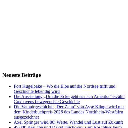
Neueste Beiträge
Fort Kugelbake – Wo die Elbe auf die Nordsee trifft und
Geschichte lebendig wird
Die Ausstellung „Um die Ecke geht es nach Amerika“ erzählt
Cuxhavens bewegendste Geschichte
Die Vampirgeschichte „Der Zahn“ von Ayşe Klinge wird mit
dem Kinderbuchpreis 2026 des Landes Nordrhein-Westfalen
ausgezeichnet
Axel Springer wird 80: Werte, Wandel und Lust auf Zukunft
95.000 Besuche und David Duchovny zum Abschluss beim