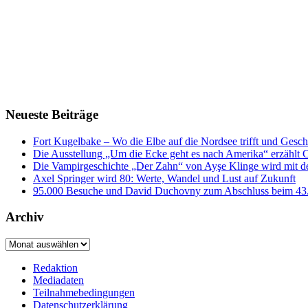
Neueste Beiträge
Fort Kugelbake – Wo die Elbe auf die Nordsee trifft und Gesch
Die Ausstellung „Um die Ecke geht es nach Amerika“ erzählt
Die Vampirgeschichte „Der Zahn“ von Ayşe Klinge wird mit d
Axel Springer wird 80: Werte, Wandel und Lust auf Zukunft
95.000 Besuche und David Duchovny zum Abschluss bei
Archiv
Archiv
Redaktion
Mediadaten
Teilnahmebedingungen
Datenschutzerklärung