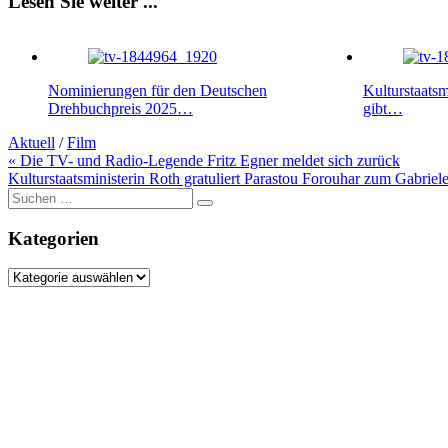
Lesen Sie weiter ...
Nominierungen für den Deutschen
Kulturstaatsm
Drehbuchpreis 2025…
gibt…
Aktuell
/
Film
Beitragsnavigation
« Die TV- und Radio-Legende Fritz Egner meldet sich zurück
Kulturstaatsministerin Roth gratuliert Parastou Forouhar zum Gabriel
Suche
nach:
Kategorien
Kategorien