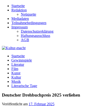
Zum
Startseite
Inhalt
Redaktion
springen
Netiquette
Mediadaten
Teilnahmebedingungen
Impressum
Datenschutzerklärung
Haftungsausschluss
AGB
Kultur-macht
Magazin für Kunst, Literatur, Kultur, Film & Musik
Startseite
Gewinnspiele
Literatur
Film
Kunst
Kultur
Musik
Literarische Tage
Deutscher Drehbuchpreis 2025 verliehen
Veröffentlicht am
17. Februar 2025