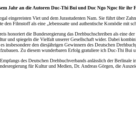
esem Jahr an die Autoren Duc-Thi Bui und Duc Ngo Ngoc für ihr F
egal eingereisten Viet und dem Jurastudenten Nam. Sie führt über Zah
den Filmstoff als eine „lebenssatte und authentische Komödie mit sch
eis honoriert die Bundesregierung das Drehbuchschreiben als eine der
ur und spiegeln die Vielfalt unserer Gesellschaft wider. Dabei kombini
t es insbesondere den diesjährigen Gewinnern des Deutschen Drehbuchpre
ufzubauen. Zu diesem wunderbaren Erfolg gratuliere ich Duc-Thi Bui 
pfangs des Deutschen Drehbuchverbands anlässlich der Berlinale in der
Bundesregierung für Kultur und Medien, Dr. Andreas Görgen, die Ausze