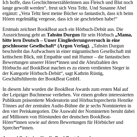
Ich hoffe, dass Geschichtenerzählerinnen aus Fleisch und Blut noch
lange gewollt werden“, freut sich Vera Teltz. Und Susanne Abel
ergänzt: „Vera Teltz liest meine Bücher so fantastisch, dass ich beim
Hören regelmäßig vergesse, dass ich sie geschrieben habe!“
Erstmals zeichnet BookBeat auch ein Hörbuch-Debüt aus. Die
Auszeichnung geht an
Tahsim Durgun
für sein Hörbuch
„Mama,
bitte lern Deutsch – Unser Eingliederungsversuch in eine
geschlossene Gesellschaft“ (Argon Verlag)
. „Tahsim Durgun
beschreibt das Aufwachsen in einer migrantischen Gesellschaft mit
kritischem Blick, mit Empathie und mit Humor – die fantastischen
Bewertungen unserer Hörer*innen und die Abrufzahlen des
Hörbuchs auf BookBeat machen es zu einem verdienten Sieger in
der Kategorie Hörbuch-Debüt“, sagt Kathrin Rüstig,
Geschäftsführerin der BookBeat GmbH.
In diesem Jahr wurden die BookBeat Awards zum ersten Mal auf
der Leipziger Buchmesse verliehen. Vor einem großen interessierten
Publikum präsentierte Moderatorin und Hörbuchsprecherin Henrike
Tönnes auf der zentralen Audio-Bühne die je sechs Nominierten in
den vier Preiskategorien. Die Auswahl der Nominierten beruht dabei
auf Millionen von Hörstunden der deutschen BookBeat-
Hörer*innen sowie auf deren Bewertungen für Hörbücher und
Sprecher*innen.