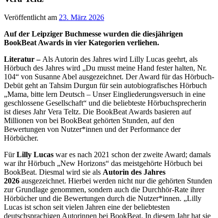
Veröffentlicht am
23. März 2026
Auf der Leipziger Buchmesse wurden die diesjährigen
BookBeat Awards in vier Kategorien verliehen.
Literatur –
Als Autorin des Jahres wird Lilly Lucas geehrt, als
Hörbuch des Jahres wird „Du musst meine Hand fester halten, Nr.
104“ von Susanne Abel ausgezeichnet. Der Award für das Hörbuch-
Debüt geht an Tahsim Durgun für sein autobiografisches Hörbuch
„Mama, bitte lern Deutsch – Unser Eingliederungsversuch in eine
geschlossene Gesellschaft“ und die beliebteste Hörbuchsprecherin
ist dieses Jahr Vera Teltz. Die BookBeat Awards basieren auf
Millionen von bei BookBeat gehörten Stunden, auf den
Bewertungen von Nutzer*innen und der Performance der
Hörbücher.
Für
Lilly Lucas
war es nach 2021 schon der zweite Award; damals
war ihr Hörbuch „New Horizons“ das meistgehörte Hörbuch bei
BookBeat. Diesmal wird sie als
Autorin des Jahres
2026
ausgezeichnet. Hierbei werden nicht nur die gehörten Stunden
zur Grundlage genommen, sondern auch die Durchhör-Rate ihrer
Hörbücher und die Bewertungen durch die Nutzer*innen. „Lilly
Lucas ist schon seit vielen Jahren eine der beliebtesten
deutschsprachigen Autorinnen bei BookBeat. In diesem Jahr hat sie