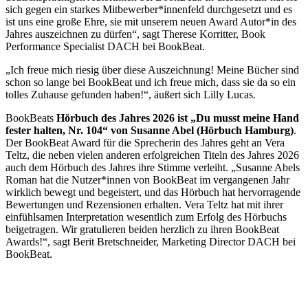
sich gegen ein starkes Mitbewerber*innenfeld durchgesetzt und es
ist uns eine große Ehre, sie mit unserem neuen Award Autor*in des
Jahres auszeichnen zu dürfen“, sagt Therese Korritter, Book
Performance Specialist DACH bei BookBeat.
„Ich freue mich riesig über diese Auszeichnung! Meine Bücher sind
schon so lange bei BookBeat und ich freue mich, dass sie da so ein
tolles Zuhause gefunden haben!“, äußert sich Lilly Lucas.
BookBeats
Hörbuch des Jahres 2026 ist „Du musst meine Hand
fester halten, Nr. 104“ von Susanne Abel (Hörbuch Hamburg)
.
Der BookBeat Award für die Sprecherin des Jahres geht an Vera
Teltz, die neben vielen anderen erfolgreichen Titeln des Jahres 2026
auch dem Hörbuch des Jahres ihre Stimme verleiht. „Susanne Abels
Roman hat die Nutzer*innen von BookBeat im vergangenen Jahr
wirklich bewegt und begeistert, und das Hörbuch hat hervorragende
Bewertungen und Rezensionen erhalten. Vera Teltz hat mit ihrer
einfühlsamen Interpretation wesentlich zum Erfolg des Hörbuchs
beigetragen. Wir gratulieren beiden herzlich zu ihren BookBeat
Awards!“, sagt Berit Bretschneider, Marketing Director DACH bei
BookBeat.