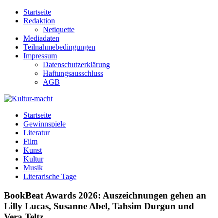
Zum
Startseite
Inhalt
Redaktion
springen
Netiquette
Mediadaten
Teilnahmebedingungen
Impressum
Datenschutzerklärung
Haftungsausschluss
AGB
Kultur-macht
Magazin für Kunst, Literatur, Kultur, Film & Musik
Startseite
Gewinnspiele
Literatur
Film
Kunst
Kultur
Musik
Literarische Tage
BookBeat Awards 2026: Auszeichnungen gehen an
Lilly Lucas, Susanne Abel, Tahsim Durgun und
Vera Teltz