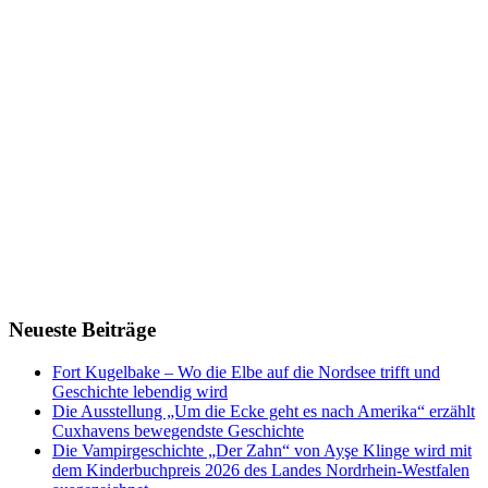
Neueste Beiträge
Fort Kugelbake – Wo die Elbe auf die Nordsee trifft und
Geschichte lebendig wird
Die Ausstellung „Um die Ecke geht es nach Amerika“ erzählt
Cuxhavens bewegendste Geschichte
Die Vampirgeschichte „Der Zahn“ von Ayşe Klinge wird mit
dem Kinderbuchpreis 2026 des Landes Nordrhein-Westfalen