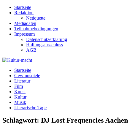
Zum
Startseite
Inhalt
Redaktion
springen
Netiquette
Mediadaten
Teilnahmebedingungen
Impressum
Datenschutzerklärung
Haftungsausschluss
AGB
Kultur-macht
Magazin für Kunst, Literatur, Kultur, Film & Musik
Startseite
Gewinnspiele
Literatur
Film
Kunst
Kultur
Musik
Literarische Tage
Schlagwort:
DJ Lost Frequencies Aachen