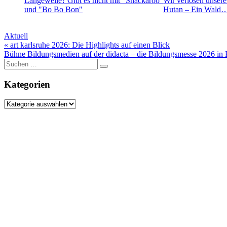
Langeweile? Gibt es nicht mit "Snackaroo"
Wir verlosen unsere
und "Bo Bo Bon"
Hutan – Ein Wald
Aktuell
Beitragsnavigation
« art karlsruhe 2026: Die Highlights auf einen Blick
Bühne Bildungsmedien auf der didacta – die Bildungsmesse 2026 in 
Suche
nach:
Kategorien
Kategorien