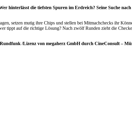
: Wer hinterlässt die tiefsten Spuren im Erdreich? Seine Suche na
rfragen, setzen mutig ihre Chips und stellen bei Mitmachchecks ihr Kö
– wer tippt auf die richtige Lösung? Nach zwölf Runden zieht die Chec
er Rundfunk /Lizenz von megaherz GmbH durch CineConsult – Mü