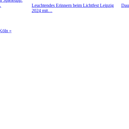
n Spieletipp:
…
Leuchtendes Erinnern beim Lichtfest Leipzig
Daue
2024 mit…
Köln »