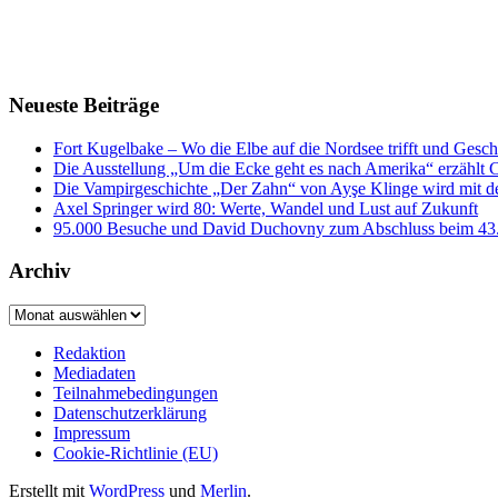
Neueste Beiträge
Fort Kugelbake – Wo die Elbe auf die Nordsee trifft und Gesch
Die Ausstellung „Um die Ecke geht es nach Amerika“ erzählt
Die Vampirgeschichte „Der Zahn“ von Ayşe Klinge wird mit d
Axel Springer wird 80: Werte, Wandel und Lust auf Zukunft
95.000 Besuche und David Duchovny zum Abschluss bei
Archiv
Archiv
Redaktion
Mediadaten
Teilnahmebedingungen
Datenschutzerklärung
Impressum
Cookie-Richtlinie (EU)
Erstellt mit
WordPress
und
Merlin
.