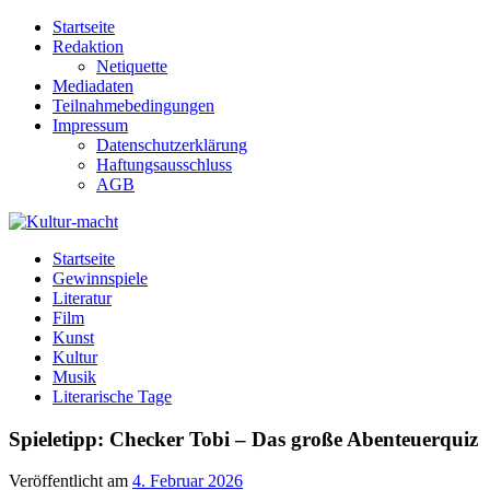
Zum
Startseite
Inhalt
Redaktion
springen
Netiquette
Mediadaten
Teilnahmebedingungen
Impressum
Datenschutzerklärung
Haftungsausschluss
AGB
Kultur-macht
Magazin für Kunst, Literatur, Kultur, Film & Musik
Startseite
Gewinnspiele
Literatur
Film
Kunst
Kultur
Musik
Literarische Tage
Spieletipp: Checker Tobi – Das große Abenteuerquiz
Veröffentlicht am
4. Februar 2026