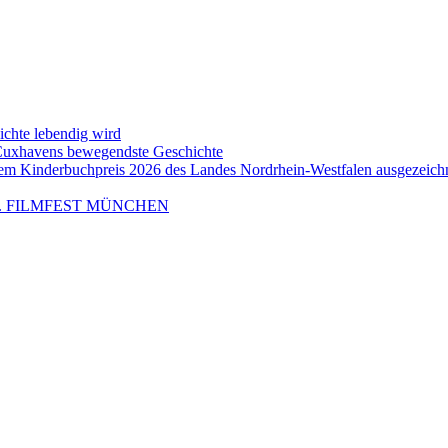
ichte lebendig wird
 Cuxhavens bewegendste Geschichte
em Kinderbuchpreis 2026 des Landes Nordrhein-Westfalen ausgezeich
m 43. FILMFEST MÜNCHEN