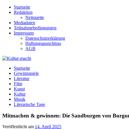
Zum
Startseite
Inhalt
Redaktion
springen
Netiquette
Mediadaten
Teilnahmebedingungen
Impressum
Datenschutzerklärung
Haftungsausschluss
AGB
Kultur-macht
Magazin für Kunst, Literatur, Kultur, Film & Musik
Startseite
Gewinnspiele
Literatur
Film
Kunst
Kultur
Musik
Literarische Tage
Mitmachen & gewinnen: Die Sandburgen von Burgu
Veröffentlicht am
14. April 2025