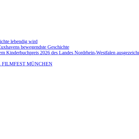
ichte lebendig wird
 Cuxhavens bewegendste Geschichte
em Kinderbuchpreis 2026 des Landes Nordrhein-Westfalen ausgezeich
m 43. FILMFEST MÜNCHEN