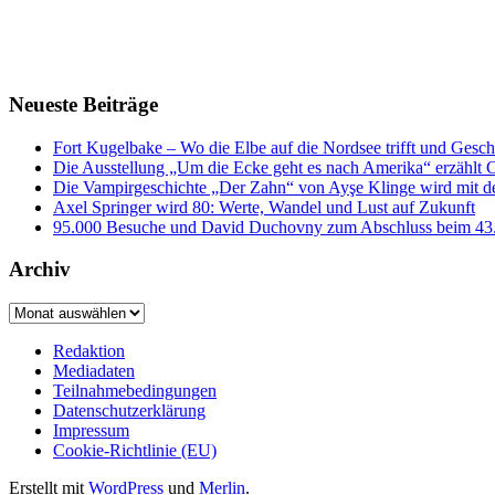
Neueste Beiträge
Fort Kugelbake – Wo die Elbe auf die Nordsee trifft und Gesch
Die Ausstellung „Um die Ecke geht es nach Amerika“ erzählt
Die Vampirgeschichte „Der Zahn“ von Ayşe Klinge wird mit d
Axel Springer wird 80: Werte, Wandel und Lust auf Zukunft
95.000 Besuche und David Duchovny zum Abschluss bei
Archiv
Archiv
Redaktion
Mediadaten
Teilnahmebedingungen
Datenschutzerklärung
Impressum
Cookie-Richtlinie (EU)
Erstellt mit
WordPress
und
Merlin
.