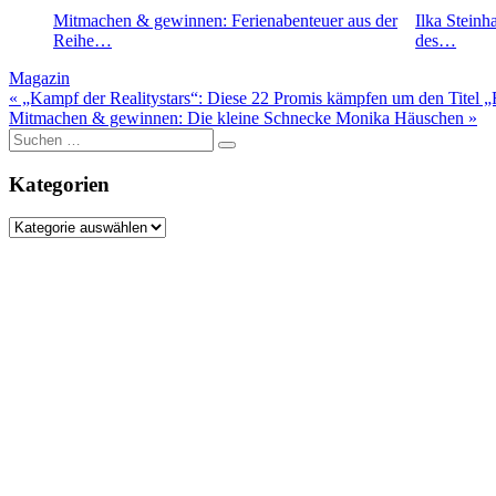
Mitmachen & gewinnen: Ferienabenteuer aus der
Ilka Stein
Reihe…
des…
Magazin
Beitragsnavigation
« „Kampf der Realitystars“: Diese 22 Promis kämpfen um den Titel „
Mitmachen & gewinnen: Die kleine Schnecke Monika Häuschen »
Suche
nach:
Kategorien
Kategorien