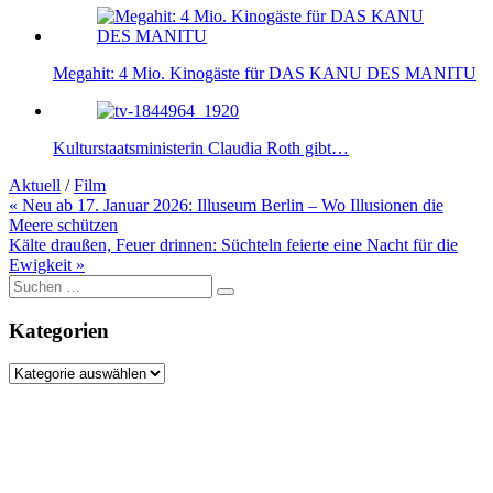
Megahit: 4 Mio. Kinogäste für DAS KANU DES MANITU
Kulturstaatsministerin Claudia Roth gibt…
Aktuell
/
Film
Beitragsnavigation
« Neu ab 17. Januar 2026: Illuseum Berlin – Wo Illusionen die
Meere schützen
Kälte draußen, Feuer drinnen: Süchteln feierte eine Nacht für die
Ewigkeit »
Suche
nach:
Kategorien
Kategorien