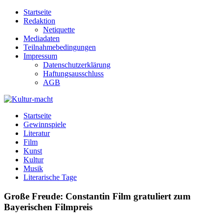
Zum
Startseite
Inhalt
Redaktion
springen
Netiquette
Mediadaten
Teilnahmebedingungen
Impressum
Datenschutzerklärung
Haftungsausschluss
AGB
Kultur-macht
Magazin für Kunst, Literatur, Kultur, Film & Musik
Startseite
Gewinnspiele
Literatur
Film
Kunst
Kultur
Musik
Literarische Tage
Große Freude: Constantin Film gratuliert zum
Bayerischen Filmpreis