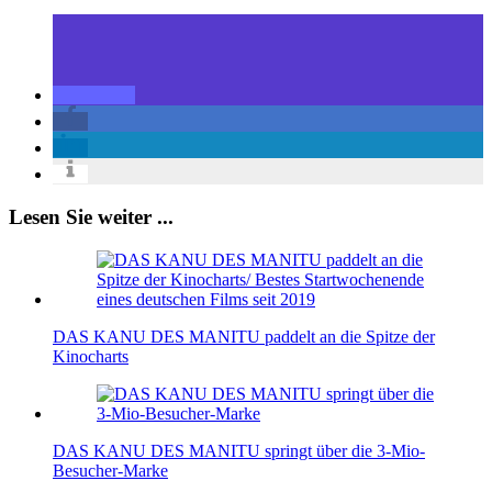
Lesen Sie weiter ...
DAS KANU DES MANITU paddelt an die Spitze der
Kinocharts
DAS KANU DES MANITU springt über die 3-Mio-
Besucher-Marke