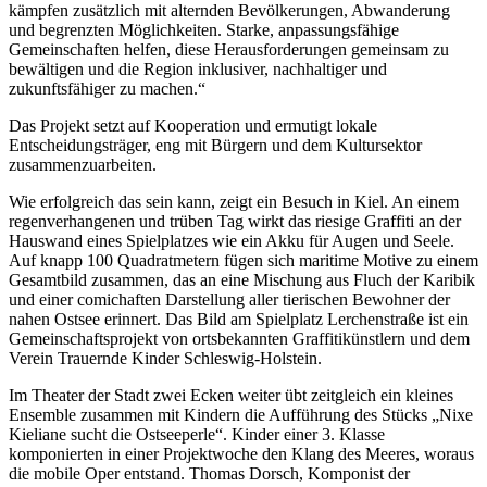
kämpfen zusätzlich mit alternden Bevölkerungen, Abwanderung
und begrenzten Möglichkeiten. Starke, anpassungsfähige
Gemeinschaften helfen, diese Herausforderungen gemeinsam zu
bewältigen und die Region inklusiver, nachhaltiger und
zukunftsfähiger zu machen.“
Das Projekt setzt auf Kooperation und ermutigt lokale
Entscheidungsträger, eng mit Bürgern und dem Kultursektor
zusammenzuarbeiten.
Wie erfolgreich das sein kann, zeigt ein Besuch in Kiel. An einem
regenverhangenen und trüben Tag wirkt das riesige Graffiti an der
Hauswand eines Spielplatzes wie ein Akku für Augen und Seele.
Auf knapp 100 Quadratmetern fügen sich maritime Motive zu einem
Gesamtbild zusammen, das an eine Mischung aus Fluch der Karibik
und einer comichaften Darstellung aller tierischen Bewohner der
nahen Ostsee erinnert. Das Bild am Spielplatz Lerchenstraße ist ein
Gemeinschaftsprojekt von ortsbekannten Graffitikünstlern und dem
Verein Trauernde Kinder Schleswig-Holstein.
Im Theater der Stadt zwei Ecken weiter übt zeitgleich ein kleines
Ensemble zusammen mit Kindern die Aufführung des Stücks „Nixe
Kieliane sucht die Ostseeperle“. Kinder einer 3. Klasse
komponierten in einer Projektwoche den Klang des Meeres, woraus
die mobile Oper entstand. Thomas Dorsch, Komponist der