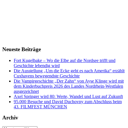
Neueste Beiträge
Fort Kugelbake – Wo die Elbe auf die Nordsee trifft und
Geschichte lebendig wird
Die Ausstellung „Um die Ecke geht es nach Amerika“ erzählt
Cuxhavens bewegendste Geschichte
Die Vampirgeschichte „Der Zahn“ von Ayşe Klinge wird mit
dem Kinderbuchpreis 2026 des Landes Nordrhein-Westfalen
ausgezeichnet
Axel Springer wird 80: Werte, Wandel und Lust auf Zukunft
95.000 Besuche und David Duchovny zum Abschluss beim
43. FILMFEST MÜNCHEN
Archiv