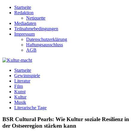
Zum
Startseite
Inhalt
Redaktion
springen
Netiquette
Mediadaten
Teilnahmebedingungen
Impressum
Datenschutzerklärung
Haftungsausschluss
AGB
Kultur-macht
Magazin für Kunst, Literatur, Kultur, Film & Musik
Startseite
Gewinnspiele
Literatur
Film
Kunst
Kultur
Musik
Literarische Tage
BSR Cultural Pearls: Wie Kultur soziale Resilienz in
der Ostseeregion stärken kann