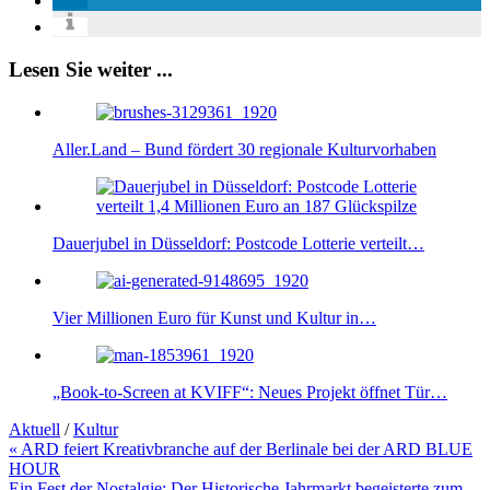
Lesen Sie weiter ...
Aller.Land – Bund fördert 30 regionale Kulturvorhaben
Dauerjubel in Düsseldorf: Postcode Lotterie verteilt…
Vier Millionen Euro für Kunst und Kultur in…
„Book-to-Screen at KVIFF“: Neues Projekt öffnet Tür…
Aktuell
/
Kultur
Beitragsnavigation
« ARD feiert Kreativbranche auf der Berlinale bei der ARD BLUE
HOUR
Ein Fest der Nostalgie: Der Historische Jahrmarkt begeisterte zum