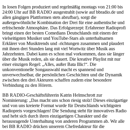
In losen Folgen produziert und regelmäßig montags von 21:00 bis
24:00 Uhr auf BB RADIO ausgestrahlt (sowie auf bbradio.de und
allen gängigen Plattformen stets abrufbar), sorgt die
außergewöhnliche Kombination der Drei für eine authentische und
erfrischende Atmosphäre. Das Erfolgsrezept: Erfahrener Radioprofi
bringt einen der besten Comedians Deutschlands mit einem der
vielseitigsten Musiker und YouTube-Stars als unterhaltsamen
Erklärer von Musiktrends und -richtungen zusammen und plaudert
mit ihnen drei Stunden lang mit viel Wortwitz über Musik aus
Jahrzehnten. Dabei kann es schon mal vorkommen, dass sie länger
über die Musik reden, als sie dauert. Die kreative Playlist mit nur
einer einzigen Regel: „Alles, außer Bata Illic!“. Die
unkonventionelle Songauswahl macht es spannend und
unverwechselbar, die persönlichen Geschichten und die Dynamik
zwischen den drei Akteuren schaffen zudem eine besondere
Verbindung zu den Hörern.
BB RADIO-Geschäftsführerin Katrin Helmschrott zur
Nominierung: „Das macht uns schon riesig stolz! Dieses einzigartige
und von uns kreierte Format wurde für Deutschlands wichtigsten
Radiopreis vorgeschlagen! Die Sendung steht für innovatives Radio
und hebt sich durch ihren einzigartigen Charakter und die
herausragende Unterhaltung von anderen Programmen ab. Wir alle
bei BB RADIO drücken unserem Chefredakteur für die