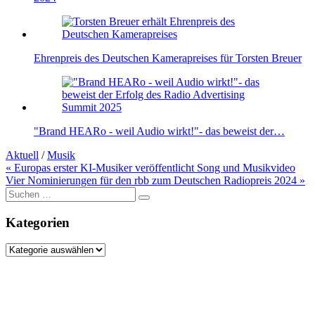
Ehrenpreis des Deutschen Kamerapreises für Torsten Breuer
"Brand HEARo - weil Audio wirkt!"- das beweist der…
Aktuell
/
Musik
Beitragsnavigation
« Europas erster KI-Musiker veröffentlicht Song und Musikvideo
Vier Nominierungen für den rbb zum Deutschen Radiopreis 2024 »
Suche
nach:
Kategorien
Kategorien