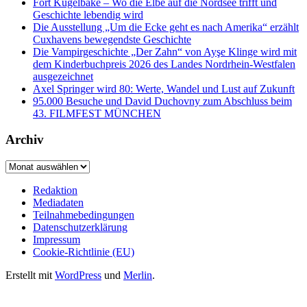
Fort Kugelbake – Wo die Elbe auf die Nordsee trifft und
Geschichte lebendig wird
Die Ausstellung „Um die Ecke geht es nach Amerika“ erzählt
Cuxhavens bewegendste Geschichte
Die Vampirgeschichte „Der Zahn“ von Ayşe Klinge wird mit
dem Kinderbuchpreis 2026 des Landes Nordrhein-Westfalen
ausgezeichnet
Axel Springer wird 80: Werte, Wandel und Lust auf Zukunft
95.000 Besuche und David Duchovny zum Abschluss beim
43. FILMFEST MÜNCHEN
Archiv
Archiv
Redaktion
Mediadaten
Teilnahmebedingungen
Datenschutzerklärung
Impressum
Cookie-Richtlinie (EU)
Erstellt mit
WordPress
und
Merlin
.