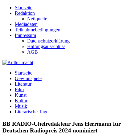
Zum
Startseite
Inhalt
Redaktion
springen
Netiquette
Mediadaten
Teilnahmebedingungen
Impressum
Datenschutzerklärung
Haftungsausschluss
AGB
Kultur-macht
Magazin für Kunst, Literatur, Kultur, Film & Musik
Startseite
Gewinnspiele
Literatur
Film
Kunst
Kultur
Musik
Literarische Tage
BB RADIO-Chefredakteur Jens Herrmann für
Deutschen Radiopreis 2024 nominiert