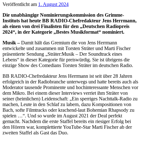
Veröffentlicht am
1. August 2024
Die unabhängige Nominierungskommission des Grimme-
Instituts hat heute BB RADIO-Chefredakteur Jens Herrmann,
als einen von drei Finalisten für den „Deutschen Radiopreis
2024“, in der Kategorie „Bestes Musikformat“ nominiert.
Musik –
Damit hält das Gremium die von Jens Herrmann
entwickelte und zusammen mit Torsten Sträter und Marti Fischer
präsentierte Sendung „Sträter:Musik – Der Soundtrack eines
Lebens“ in dieser Kategorie für preiswürdig. Sie ist übrigens die
einzige Show des Comedians Torsten Sträter im deutschen Radio.
BB RADIO-Chefredakteur Jens Herrmann ist seit über 28 Jahren
erfolgreich in der Radiobranche unterwegs und hatte bereits auch als
Moderator tausende Prominente und hochinteressante Menschen vor
dem Mikro. Bei einem dieser Interviews verriet ihm Sträter von
seiner (heimlichen) Leidenschaft: „Ein sperriges Nachttalk-Radio zu
machen, Leute in den Schlaf zu labern, dazu Kompositionen von
Bach, softe Filmtracks oder krachend-laut Bohemian Rhapsody zu
spielen …“. Und so wurde im August 2021 der Deal perfekt
gemacht. Nachdem die erste Staffel bereits ein riesiger Erfolg bei
den Hörern war, komplettierte YouTube-Star Marti Fischer ab der
zweiten Staffel als Gast das Duo.